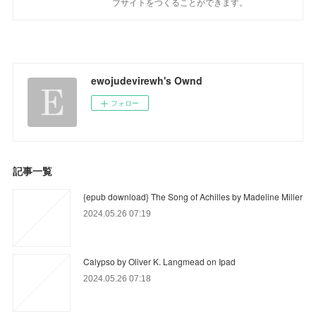
ブサイトをつくることができます。
ewojudevirewh's Ownd
フォロー
記事一覧
{epub download} The Song of Achilles by Madeline Miller
2024.05.26 07:19
Calypso by Oliver K. Langmead on Ipad
2024.05.26 07:18