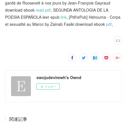
gardé de Roosevelt à nos jours by Jean-François Gayraud
download ebook
read pdf
, SEGUNDA ANTOLOGIA DE LA
POESIA ESPAÑOLA leer epub
link
, [Pdf/ePub] Hshouma - Corps
et sexualité au Maroc by Zainab Fasiki download ebook
pdf
,
ewojudevirewh's Ownd
フォロー
関連記事