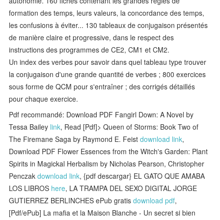
autonomie. 160 fiches contenant les grandes règles de
formation des temps, leurs valeurs, la concordance des temps,
les confusions à éviter... 130 tableaux de conjugaison présentés
de manière claire et progressive, dans le respect des
instructions des programmes de CE2, CM1 et CM2.
Un index des verbes pour savoir dans quel tableau type trouver
la conjugaison d'une grande quantité de verbes ; 800 exercices
sous forme de QCM pour s'entraîner ; des corrigés détaillés
pour chaque exercice.
Pdf recommandé: Download PDF Fangirl Down: A Novel by
Tessa Bailey
link
, Read [Pdf]> Queen of Storms: Book Two of
The Firemane Saga by Raymond E. Feist
download link
,
Download PDF Flower Essences from the Witch's Garden: Plant
Spirits in Magickal Herbalism by Nicholas Pearson, Christopher
Penczak
download link
, {pdf descargar} EL GATO QUE AMABA
LOS LIBROS
here
, LA TRAMPA DEL SEXO DIGITAL JORGE
GUTIERREZ BERLINCHES ePub gratis
download pdf
,
[Pdf/ePub] La mafia et la Maison Blanche - Un secret si bien